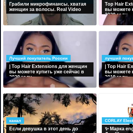
половиной
Грабили микрофинансы, хватая
Top Hair Ex
женщин за волосы. Real Video
вы можете 
2020 году
Лучший покупатель России
лучший поку
| Top Hair Extensions для женщин
| Top Hair 
вы можете купить уже сейчас в
вы можете 
2020 году
2019 году
канал
CORLAY Elect
Если девушка в этот день до
✨ Марка en