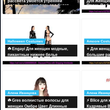
рассвета умоется утренней
Для Женщин
росой – ее кожа весь год будет
Пронь Body
чистой и свеже
Эротическо
Halloween Costumes
Amoore Cost
☘️ Engayi Для женщин модные,
⭐️ Для жен
пикантные нижнее белье
большие р
выдалбливают длинное платье
коричневый
Искусственная кожа
Искусствен
Алена Иванцова
Алена Иванц
☘️ Gres волнистые волосы для
⚡️ Blice дл
женщин Омбре Цвет Длинные
Кудрявые 