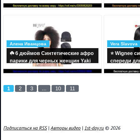
Омбре парики с челкой
синтетичес
синтетические шиньоны
24 2 шт упа
Алена Иванцова
Vera Slavova
☘️ 6 дюймов Синтетические афро
⭐️ Wignee с
парики для черных женщин Yaki
спереди дл
прямые короткие волосы
часть нату
пушистый бескле
мягкие вол
1
2
3
...
10
11
Подписаться на RSS
|
Авторы видео
|
1st-day.ru
© 2026