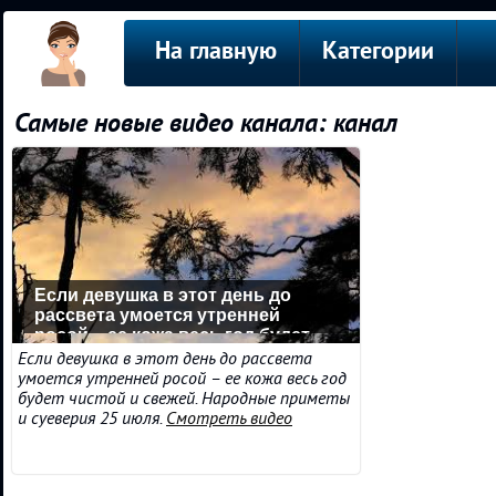
На главную
Категории
Самые новые видео канала: канал
Если девушка в этот день до
рассвета умоется утренней
росой – ее кожа весь год будет
чистой и свеже
Если девушка в этот день до рассвета
умоется утренней росой – ее кожа весь год
будет чистой и свежей. Народные приметы
и суеверия 25 июля.
Смотреть видео