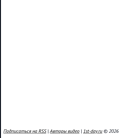
Подписаться на RSS
|
Авторы видео
|
1st-day.ru
© 2026