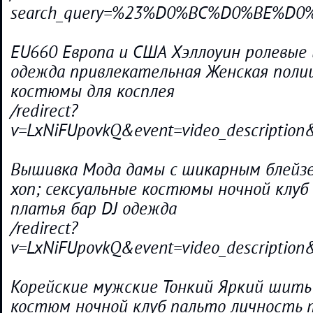
search_query=%23%D0%BC%D0%BE%D
EU660 Европа и США Хэллоуин ролевые 
одежда привлекательная Женская поли
костюмы для косплея
/redirect?
v=LxNiFUpovkQ&event=video_descripti
Вышивка Мода дамы с шикарным блейзе
хоп; сексуальные костюмы ночной клуб
платья бар DJ одежда
/redirect?
v=LxNiFUpovkQ&event=video_descripti
Корейские мужские Тонкий Яркий шить
костюм ночной клуб пальто личность 