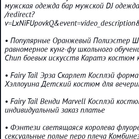
мужская одежда бар мужской DJ одежд
/redirect?
v=LxNiFUpovkQ&event=video_descripti
• Популярные Оранжевый Полиэстер Ш
равномерное кунг-фу школьного обучен
Chun боевых искусств Каратэ костюм
• Fairy Tail Эрза Скарлет Косплэй форм
Хэллоуина Детский костюм для вечери
• Fairy Tail Венди Marvell Косплэй кос
индивидуальный заказ платье
• Фэнтези светящаяся королева флуо
сексуальные полые перо плеча Комбине