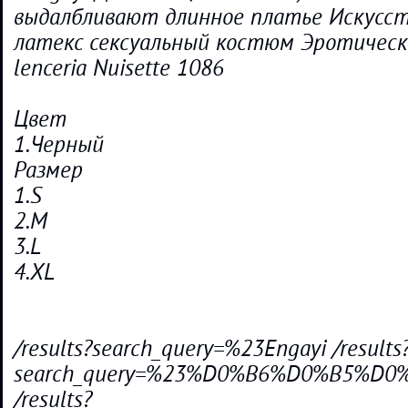
выдалбливают длинное платье Искусст
латекс сексуальный костюм Эротическ
lenceria Nuisette 1086
Цвет
1.Черный
Размер
1.S
2.M
3.L
4.XL
/results?search_query=%23Engayi /results
search_query=%23%D0%B6%D0%B5%D
/results?