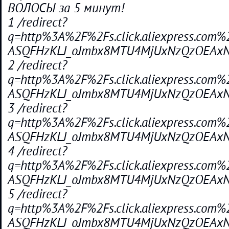
ВОЛОСЫ за 5 минут!
1 /redirect?
q=http%3A%2F%2Fs.click.aliexpress.com
ASQFHzKLJ_oJmbx8MTU4MjUxNzQzOEAxNT
2 /redirect?
q=http%3A%2F%2Fs.click.aliexpress.co
ASQFHzKLJ_oJmbx8MTU4MjUxNzQzOEAxNT
3 /redirect?
q=http%3A%2F%2Fs.click.aliexpress.com
ASQFHzKLJ_oJmbx8MTU4MjUxNzQzOEAxNT
4 /redirect?
q=http%3A%2F%2Fs.click.aliexpress.com
ASQFHzKLJ_oJmbx8MTU4MjUxNzQzOEAxNT
5 /redirect?
q=http%3A%2F%2Fs.click.aliexpress.com
ASQFHzKLJ_oJmbx8MTU4MjUxNzQzOEAxNT