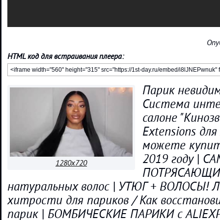
Опу
HTML код для встраивания плеера:
Парик невидимк
Система интег
салоне "Кинозве
Extensions дл
можете купить
2019 году | С
1280x720
ПОТРЯСАЮЩИЙ
натуральных волос | УТЮГ + ВОЛОСЫ! Л
хитрости для париков / Как восстанов
парик | БОМБИЧЕСКИЕ ПАРИКИ с ALIEX