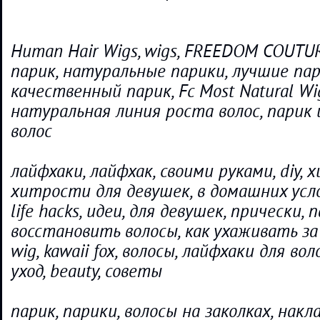
Human Hair Wigs, wigs, FREEDOM COUTUR
парик, натуральные парики, лучшие пар
качественный парик, Fc Most Natural Wig 
натуральная линия роста волос, парик
волос
лайфхаки, лайфхак, своими руками, diy, 
хитрости для девушек, в домашних усло
life hacks, идеи, для девушек, прически, п
восстановить волосы, как ухаживать за
wig, kawaii fox, волосы, лайфхаки для вол
уход, beauty, советы
парик, парики, волосы на заколках, накл