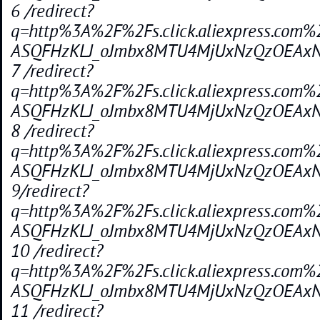
6 /redirect?
q=http%3A%2F%2Fs.click.aliexpress.com
ASQFHzKLJ_oJmbx8MTU4MjUxNzQzOEAxNT
7 /redirect?
q=http%3A%2F%2Fs.click.aliexpress.com
ASQFHzKLJ_oJmbx8MTU4MjUxNzQzOEAxNT
8 /redirect?
q=http%3A%2F%2Fs.click.aliexpress.com
ASQFHzKLJ_oJmbx8MTU4MjUxNzQzOEAxNT
9/redirect?
q=http%3A%2F%2Fs.click.aliexpress.co
ASQFHzKLJ_oJmbx8MTU4MjUxNzQzOEAxNT
10 /redirect?
q=http%3A%2F%2Fs.click.aliexpress.com
ASQFHzKLJ_oJmbx8MTU4MjUxNzQzOEAxNT
11 /redirect?