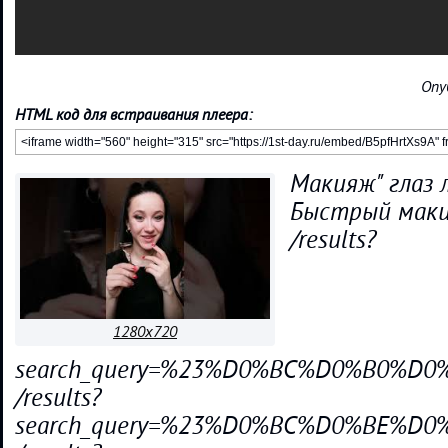
Опу
HTML код для встраивания плеера:
Макияж" глаз 
Быстрый мак
/results?
1280x720
search_query=%23%D0%BC%D0%B0%D
/results?
search_query=%23%D0%BC%D0%BE%