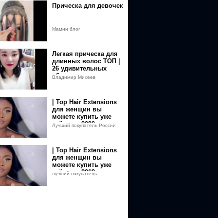
Прическа для девочек
Мамин блог
Легкая прическа для
длинных волос ТОП |
26 удивительных
сборников причесок
Владимир Михеев
сборник 2019
| Top Hair Extensions
для женщин вы
можете купить уже
сейчас в 2020 году
Лучший покупатель России
| Top Hair Extensions
для женщин вы
можете купить уже
сейчас в 2019 году
лучший покупатель