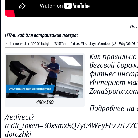
Опу
HTML код для встраивания плеера:
Как правильно
беговой дорож
фитнес инстр
Интернет маг
ZonaSporta.co
480x360
Подробнее на 
/redirect?
redir_token=30xsmxRQ7y04WEyFhz2rLZ
dorozhki