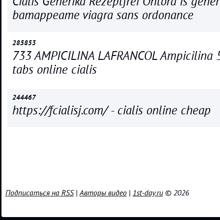
Cialis Generika Rezeptfrei Ontora is generi
bamappeame viagra sans ordonance
285853
733 AMPICILINA LAFRANCOL Ampicilina 5
tabs online cialis
244467
https://fcialisj.com/ - cialis online cheap
Подписаться на RSS
|
Авторы видео
|
1st-day.ru
© 2026