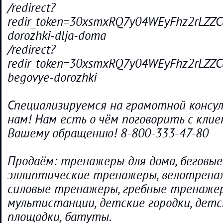
/redirect?
redir_token=30xsmxRQ7y04WEyFhz2rLZ
dorozhki-dlja-doma
/redirect?
redir_token=30xsmxRQ7y04WEyFhz2rLZZ
begovye-dorozhki
Специализируемся на грамотной консу
нам! Нам есть о чём поговорить с кли
Вашему обращению! 8-800-333-47-80
Продаём: тренажеры для дома, беговые
эллиптические тренажеры, велотрена
силовые тренажеры, гребные тренаже
мультистанции, детские городки, детс
площадки, батуты.