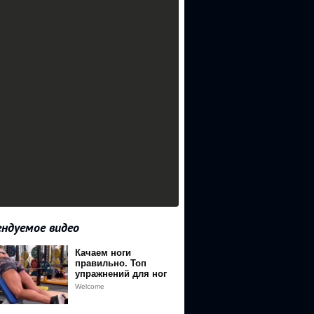
ндуемое видео
Качаем ноги
правильно. Топ
упражнений для ног
девушкам
Welcome