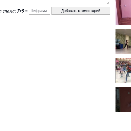
 спама:
7+9
=