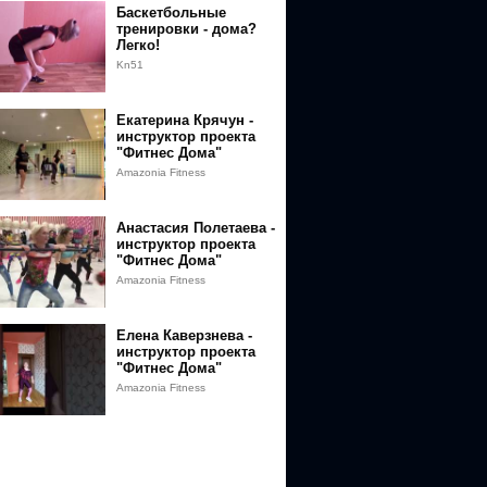
Баскетбольные
тренировки - дома?
Легко!
Kn51
Екатерина Крячун -
инструктор проекта
"Фитнес Дома"
Amazonia Fitness
Анастасия Полетаева -
инструктор проекта
"Фитнес Дома"
Amazonia Fitness
Елена Каверзнева -
инструктор проекта
"Фитнес Дома"
Amazonia Fitness