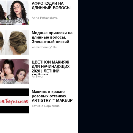
АФРО КУДРИ НА
ДЛИННЫЕ ВОЛОСЫ
Anna Polyanskaya
Модные прически на
длинные волосы.
Элегантный низкий
пучок.
womenbeauty1Ru
ЦВЕТНОЙ МАКИЯЖ
ДЛЯ НАЧИНАЮЩИХ
2020 | ЛЕТНИЙ
МЕЙКАП
AnSkvor
Макияж в красно-
розовых оттенках.
ARTISTRY™ MAKEUP
Татьяна Борискина