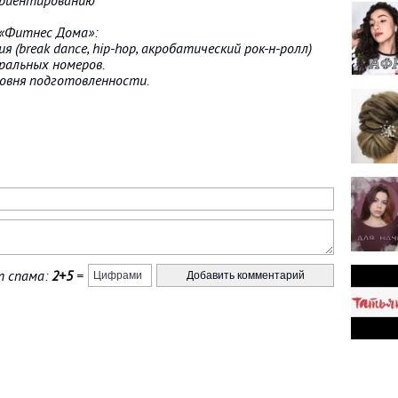
ориентированию
 «Фитнес Дома»:
(break dance, hip-hop, акробатический рок-н-ролл)
ральных номеров.
ровня подготовленности.
 спама:
2+5
=