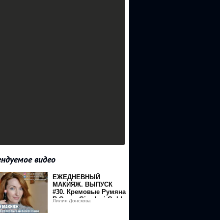
ндуемое видео
ЕЖЕДНЕВНЫЙ
МАКИЯЖ. ВЫПУСК
#30. Кремовые Румяна
В Стике Giordani Gold
Лилия Донскова
(Oriflame)