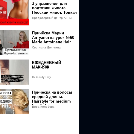
3 упражнения для
подтяжки живота.
Плоский живот. Тонкая
талия
Продюсерский центр Анны
Черновой
Причёска Марии
Антуанетты урок №60
Marie Antoinette Hair
Светлана Денякина
ЕЖЕДНЕВНЫЙ
МАКИЯЖ!
DiBeauty Day
Прическа на волосы
средней длины.
Hairstyle for medium
length hair
Вера Колобова