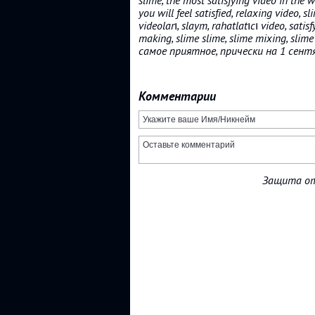
slime, the most satisfying video in the wo
you will feel satisfied, relaxing video, s
videoları, slaym, rahatlatıcı video, satis
making, slime slime, slime mixing, slime 
самое приятное, прически на 1 сентя
Комментарии
Защита от