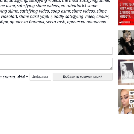
rld, satisfying, satisfying videos, the most satisfying, slime,
lime asmr, satisfying slime videos, en rahatlatıcı slime
fying slime, satisfying video, soap asmr, slime videos, slime
videoları, slime nasıl yapılır, oddly satisfying video, слайм,
бря, прическа бантик, sveta rash, прически пошагово
 спама:
4+4
=