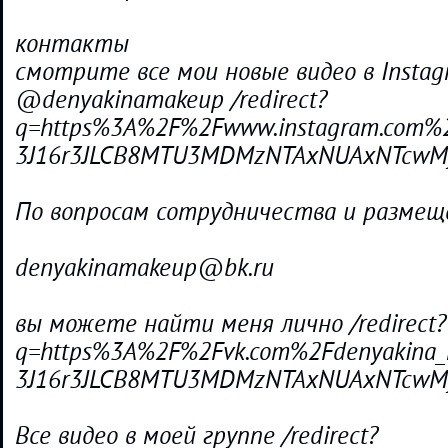
контакты
смотрите все мои новые видео в Instag
@denyakinamakeup /redirect?
q=https%3A%2F%2Fwww.instagram.com%2F
3J16r3JLCB8MTU3MDMzNTAxNUAxNTcwM
По вопросам сотрудничества и размещ
denyakinamakeup@bk.ru
вы можете найти меня лично /redirect?
q=https%3A%2F%2Fvk.com%2Fdenyakina_m
3J16r3JLCB8MTU3MDMzNTAxNUAxNTcwM
Все видео в моей группе /redirect?