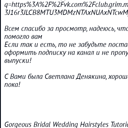
q=https%3A%2F%2Fvk.com%2Fclub.grim.ma
3J16r3JLCB8MTU3MDMzNTAxNUAxNTcwM
Всем спасибо за просмотр, надеюсь, чт
помогло вам
Если так и есть, то не забудьте поста
оформить подписку на канал и не проп
выпуски!
С Вами была Светлана Денякина, хорош
пока!
Gorgeous Bridal Wedding Hairstyles Tutori