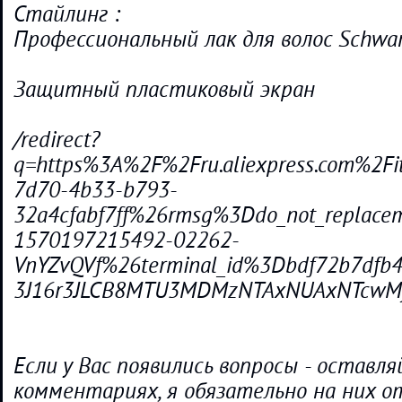
Стайлинг :
Профессиональный лак для волос Schwarz
Защитный пластиковый экран
/redirect?
q=https%3A%2F%2Fru.aliexpress.com%2
7d70-4b33-b793-
32a4cfabf7ff%26rmsg%3Ddo_not_repla
1570197215492-02262-
VnYZvQVf%26terminal_id%3Dbdf72b7dfb47
3J16r3JLCB8MTU3MDMzNTAxNUAxNTcwM
Если у Вас появились вопросы - оставля
комментариях, я обязательно на них от