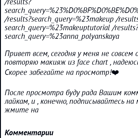
/results?
search_query=%23%D0%BF%D0%BE%
/results?search_query=%23makeup /result
search_query=%23makeuptutorial /results
search_query=%23anna_polyanskaya
Привет всем, сегодня у меня не совсем 
повторяю макияж из face chart , надею
Скорее забегайте на просмотр!❤️
После просмотра буду рада Вашим ко
лайкам, и , конечно, подписывайтесь на 
жмите на
Комментарии