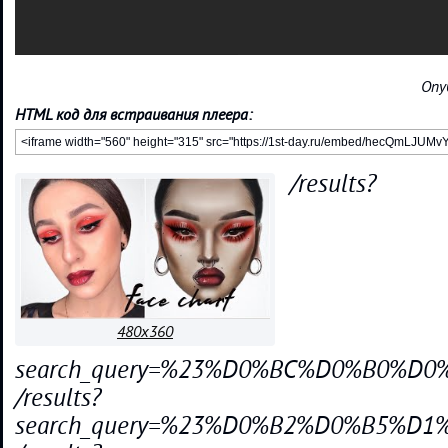
Опу
HTML код для встраивания плеера:
/results?
480x360
search_query=%23%D0%BC%D0%B0%D
/results?
search_query=%23%D0%B2%D0%B5%