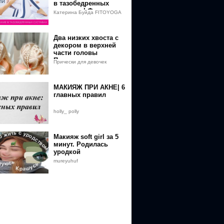
в тазобедренных
суставах | Фитнес и
Катерина Буйда FITOYOGA
йога дома для
начинающих
Два низких хвоста с
декором в верхней
части головы
Прическа из резинок
Прически для девочек
МАКИЯЖ ПРИ АКНЕ| 6
главных правил
holly_ polly
Макияж soft girl за 5
минут. Родилась
уродкой
mureyuhuf