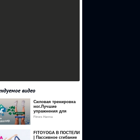
ндуемое видео
Силовая тренировка
RHN1btbLhih-
ног.Лучшие
упражнения для
прокачки ног и ягодиц
Fitnes Hanna
c фитнес-резинками
FITOYOGA В ПОСТЕЛИ
| Пассивное сгибание