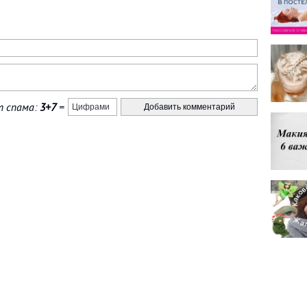
 спама:
3+7
=