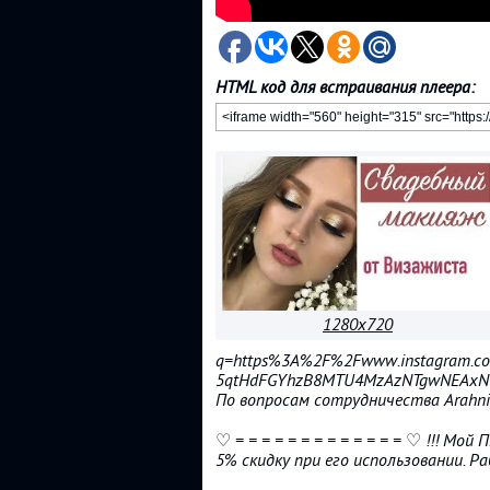
HTML код для встраивания плеера:
1280x720
q=https%3A%2F%2Fwww.instagram.com
5qtHdFGYhzB8MTU4MzAzNTgwNEAxN
По вопросам сотрудничества Arahn
♡ = = = = = = = = = = = = = ♡ !!! М
5% скидку при его использовании. Ра