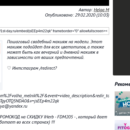
Автор:
Helga M
Опубликовано: 29.02.2020 (10:03)
Пошаговый свадебный макияж на модели. Этот
макияж подойдет для всех цветотипов, а также
может быть как вечерний и дневной макияж в
зависимости от ваших предпочтений.
♡ Интстаграм /redirect?
Рекоме
%2Fvolha_melnik%2F&event=video_description&redir_token=4uYY
TgyOTQ5NDA0&v=jsEEp4m22qk
iya@yandex.ru
ой ПРОМОКОД на СКИДКУ IHerb - FDM205 - , который дает
ботает во всех странах) !!!