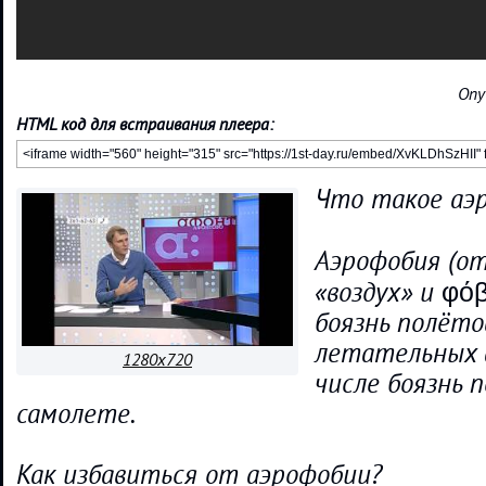
Опу
HTML код для встраивания плеера:
Что такое аэ
Аэрофобия (от 
«воздух» и φό
боязнь полёто
летательных 
1280x720
числе боязнь 
самолете.
Как избавиться от аэрофобии?