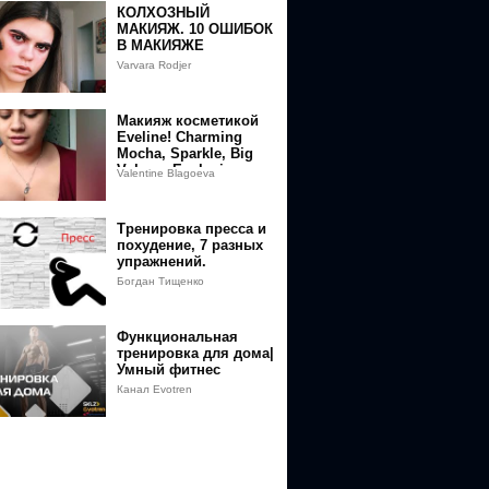
КОЛХОЗНЫЙ
МАКИЯЖ. 10 ОШИБОК
В МАКИЯЖЕ
Varvara Rodjer
Макияж косметикой
Eveline! Charming
Mocha, Sparkle, Big
Volume Explosion и
Valentine Blagoeva
другое!
Тренировка пресса и
похудение, 7 разных
упражнений.
Богдан Тищенко
Функциональная
тренировка для дома|
Умный фитнес
Канал Evotren