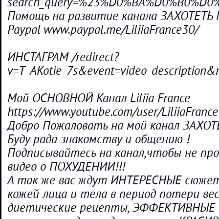
search_query=%23%D0%BA%D0%B0%
Помощь на развитие канала ЗАХОТЕТЬ 
Paypal www.paypal.me/LiliiaFrance30/
ИНСТАГРАМ /redirect?
v=T_AKotie_7s&event=video_descripti
Мой ОСНОВНОЙ Канал Liliia France
https://www.youtube.com/user/LiliiaFrance
Добро Пожаловать на мой канал ЗАХОТ
Буду рада знакомству и общению !
Подписывайтесь на канал,чтобы не пр
видео о ПОХУДЕНИИ!!!
А так же вас ждут ИНТЕРЕСНЫЕ сюжеты
кожей лица и тела в период потери ве
диетические рецепты, ЭФФЕКТИВНЫЕ 