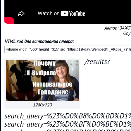
Автор:
ЗАХОТ
Опу
HTML код для встраивания плеера:
/results?
1280x720
search_query=%23%D0%B8%D0%BD%
search_query=%23%D0%BF%D0%BE%