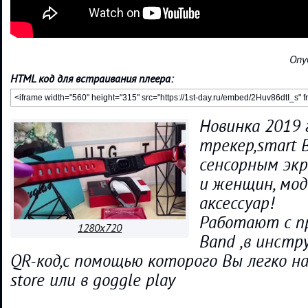
Опу
HTML код для встраивания плеера:
Новинка 2019 
трекер,smart B
сенсорным эк
и женщин, мо
аксессуар!
Работают с п
1280x720
Band ,в инстр
QR-код,с помощью которого Вы легко на
store или в goggle play