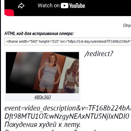
Опу
HTML код для встраивания плеера:
/redirect?
480x360
event=video_description&v=TF168b224
Dft98MTU1OTcwNzgyNEAxNTU5NjIxNDI0
Похудения худей к лету.