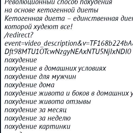
Революционный способ похудения
на основе кетогенной диеты
Кетогенная диета – единственная дие
которой худеют все!
/redirect?
event=video_description&v=TF168b224
Dft98MTU1OTcwNzgyNEAxNTU5NjIxNDI0
похудение
похудение в домашних условиях
похудение для мужчин
похудение дома
похудение живота и боков в домашних 
похудение живота отзывы
похудение за месяц
похудение за неделю
похудение картинки