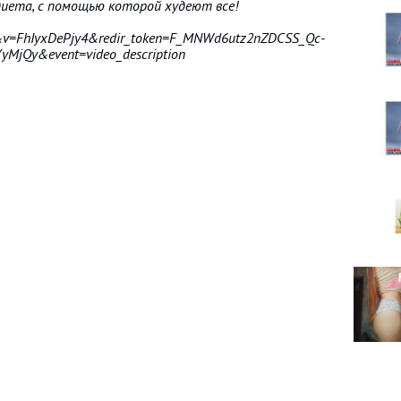
иета, с помощью которой худеют все!
&v=FhIyxDePjy4&redir_token=F_MNWd6utz2nZDCSS_Qc-
jQy&event=video_description