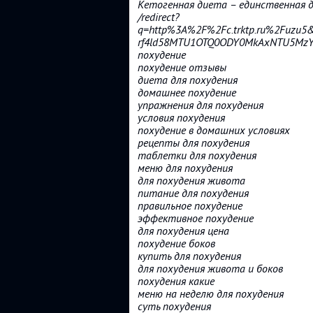
Кетогенная диета – единственная д
/redirect?
q=http%3A%2F%2Fc.trktp.ru%2Fuzu5
rf4ld58MTU1OTQ0ODY0MkAxNTU5MzYyM
похудение
похудение отзывы
диета для похудения
домашнее похудение
упражнения для похудения
условия похудения
похудение в домашних условиях
рецепты для похудения
таблетки для похудения
меню для похудения
для похудения живота
питание для похудения
правильное похудение
эффективное похудение
для похудения цена
похудение боков
купить для похудения
для похудения живота и боков
похудения какие
меню на неделю для похудения
суть похудения