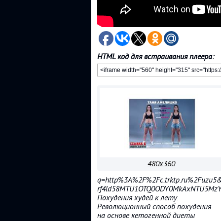
HTML код для встраивания плеера:
480x360
q=http%3A%2F%2Fc.trktp.ru%2Fuzu5
rf4ld58MTU1OTQ0ODY0MkAxNTU5MzYyM
Похудения худей к лету.
Революционный способ похудения
на основе кетогенной диеты