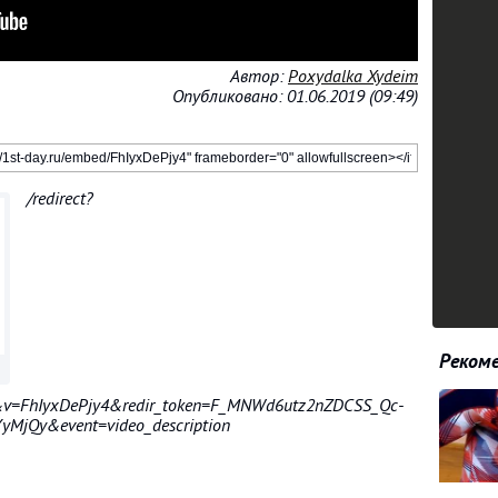
Автор:
Poxydalka Xydeim
Опубликовано: 01.06.2019 (09:49)
/redirect?
Рекоме
&v=FhIyxDePjy4&redir_token=F_MNWd6utz2nZDCSS_Qc-
jQy&event=video_description