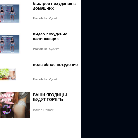
быстрое похудение в
домашних
Poxydalka Xydeim
видео похудение
начинающих
Poxydalka Xydeim
волшебное похудение
Poxydalka Xydeim
ВАШИ ЯГОДИЦЫ
БУДУТ ГОРЕТЬ
Marina Palmer