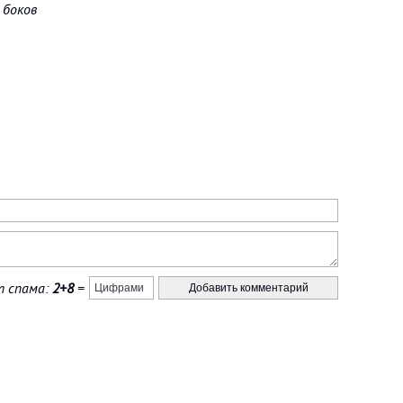
 боков
 спама:
2+8
=