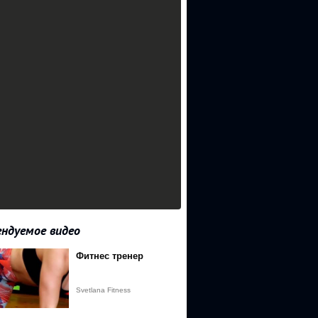
ндуемое видео
Фитнес тренер
Svetlana Fitness