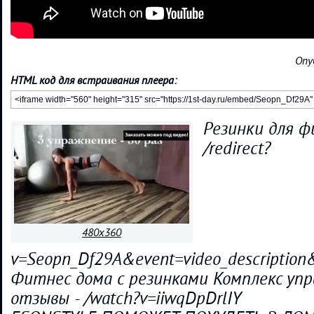
Опу
HTML код для встраивания плеера:
Резинки для ф
/redirect?
480x360
v=Seopn_Df29A&event=video_descripti
Фитнес дома с резинками Комплекс упр
отзывы - /watch?v=iiwqDpDrlIY