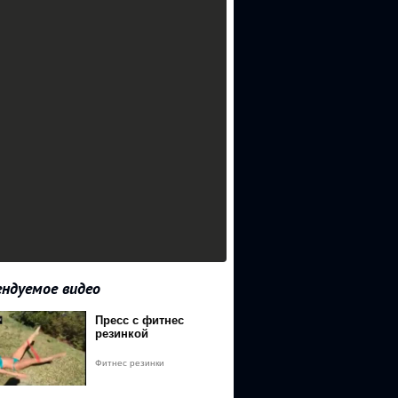
ндуемое видео
Пресс с фитнес
резинкой
FITNESREZINKI
Фитнес резинки