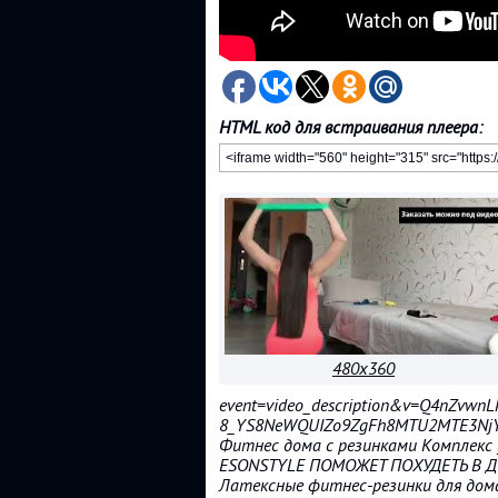
HTML код для встраивания плеера:
480x360
event=video_description&v=Q4nZvwnL
8_YS8NeWQUIZo9ZgFh8MTU2MTE3NjY
Фитнес дома с резинками Комплекс у
ESONSTYLE ПОМОЖЕТ ПОХУДЕТЬ В
Латексные фитнес-резинки для дом