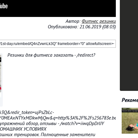
Автор:
Фитнес резинки
Опубликовано: 21.06.2019 (08:03)
Резинки для фитнеса заказать - /redirect?
Рекоме
k3Q&redir_token=ujPsZbLc-
0MEAxNTYxMDkwMjQw&q=http%3A%2F%2Fs256783e.beget.tech%2F
пражнений обзор, отзывы - /watch?v=iiwqDpDrlIY
 ДОМАШНИХ УСЛОВИЯХ
ашних тренировок. Полноценные заменители