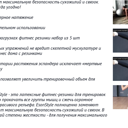
т максимальную безопасность сухожилий и связок.
гда угодно!
мерное натяжение
тельном использовании
нагрузках фитнес резинки набор из 5 шт
ых упражнений не вредит скелетной мускулатуре и
нес дома с резинками
ектории растяжения эспандера исключает «мертвые
зу
 позволяет увеличить тренировочный объем для
tyle - это латексные фитнес-резинки для тренировок
 прокачать все группы мышц и сжечь огромное
расивого рельефа. EsonStyle полноценно заменяют
т максимальную безопасность сухожилий и связок. В
ой степени жесткости - для получения максимального