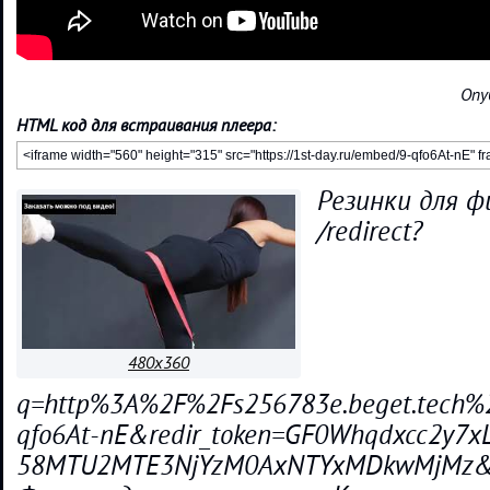
Опу
HTML код для встраивания плеера:
Резинки для ф
/redirect?
480x360
q=http%3A%2F%2Fs256783e.beget.tech%
qfo6At-nE&redir_token=GF0Whqdxcc2y7x
58MTU2MTE3NjYzM0AxNTYxMDkwMjMz&eve