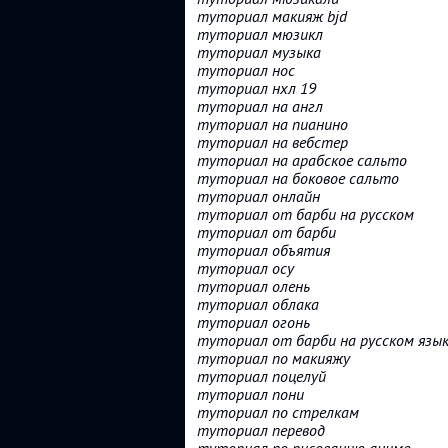
туториал макияж bjd
туториал мюзикл
туториал музыка
туториал нос
туториал нхл 19
туториал на англ
туториал на пианино
туториал на вебстер
туториал на арабское сальто
туториал на боковое сальто
туториал онлайн
туториал от барби на русском
туториал от барби
туториал объятия
туториал осу
туториал олень
туториал облака
туториал огонь
туториал от барби на русском язы
туториал по макияжу
туториал поцелуй
туториал пони
туториал по стрелкам
туториал перевод