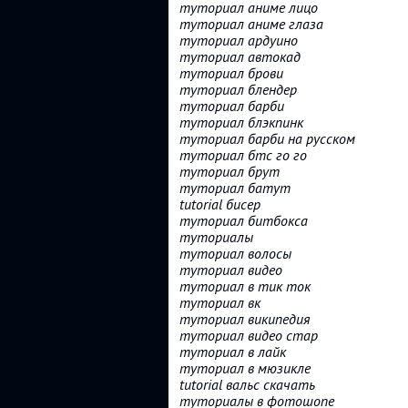
туториал аниме лицо
туториал аниме глаза
туториал ардуино
туториал автокад
туториал брови
туториал блендер
туториал барби
туториал блэкпинк
туториал барби на русском
туториал бтс го го
туториал брут
туториал батут
tutorial бисер
туториал битбокса
туториалы
туториал волосы
туториал видео
туториал в тик ток
туториал вк
туториал википедия
туториал видео стар
туториал в лайк
туториал в мюзикле
tutorial вальс скачать
туториалы в фотошопе