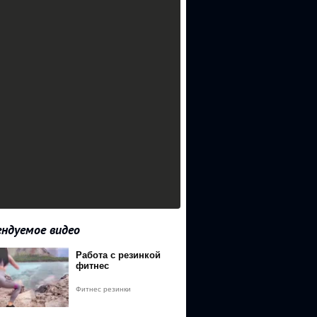
ндуемое видео
Работа с резинкой
фитнес
%2Fyadi.sk%2Fd%2FFGqivnTFCjB4PQ
Фитнес резинки