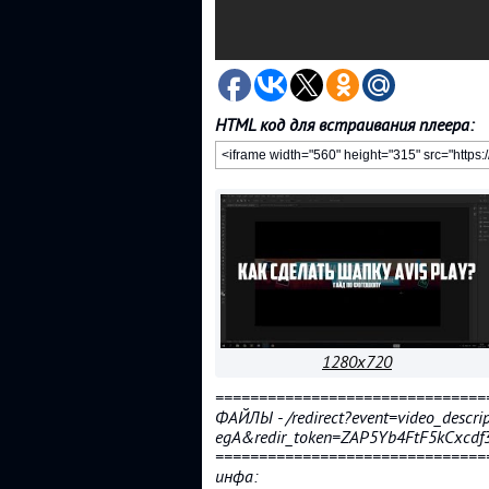
HTML код для встраивания плеера:
1280x720
===============================
ФАЙЛЫ - /redirect?event=video_descr
egA&redir_token=ZAP5Yb4FtF5kCx
===============================
инфа: