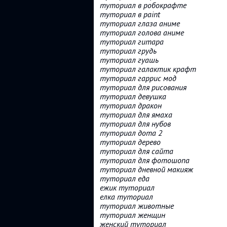
туториал в робокрафте
туториал в paint
туториал глаза аниме
туториал голова аниме
туториал гитара
туториал грудь
туториал гуашь
туториал галактик крафт
туториал гаррис мод
туториал для рисования
туториал девушка
туториал дракон
туториал для ямаха
туториал для нубов
туториал дота 2
туториал дерево
туториал для сайта
туториал для фотошопа
туториал дневной макияж
туториал еда
ежик туториал
елка туториал
туториал животные
туториал женщин
женский туториал