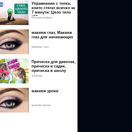
Упражнения с топка,
F%2Fvk.com%2Feznik
които стягат всичко за
7 минути: Цяло тяло
#22
F%2Fsteamcommunity.com%2Fid%2Feznik%2F
Fitnesinstruktor
2Fbit.ly%2F2JKfaIr
макияж глаз, Макияж
глаз для начинающих
Fwww.donationalerts.com%2Fr%2Fnikitaryzhkov
макияж глаз
Прическа для девочек,
прическа в садик,
прическа в школу
ALIENA
макияж уроки
макияж уроки