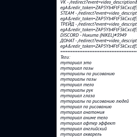
VK - /redirect?event=video_descripti
egA&redir_token=ZAP5Yb4FtF5kCx
STEAM - /redirect?event=video_descri
egA&redir_token=ZAP5Yb4FtF5kCx
ТРЕЙД - /redirect?event=video_descri
egA&redir_token=ZAP5Yb4FtF5kCxc
DISCORD - Никита (NIKEL)#3949
ДОНАТ - /redirect?event=video_descri
egA&redir_token=ZAP5Yb4FtF5kCxc
===============================
Теги:
туториал это
туториал позы
туториалы по рисованию
туториалы позы
туториал тело
туториалы рук
туториал глаза
туториалы по рисованию людей
туториал по рисованию
туториал анатомия
туториал аниме тело
туториал афтер эффект
туториал английский
туториал акварель