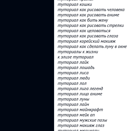
туториал кошки
туториал как рисовать человека
туториал как рисовать аниме
туториал как бить жену
туториал как рисовать стрелки
туториал как целоваться
туториал как рисовать глаза
туториал корейский макияж
туториал как сделать луну в окне
туториалы к жизни
к элизе туториал
туториал лайк
туториал лошадь
туториал лиса
туториал люди
туториал лол
туториал лига легенд
туториал лицо аниме
туториал луны
туториал лайн
туториал майнкрафт
туториал мейк ап
туториал мужские позы
туториал макияж глаз
туториал мюзикали