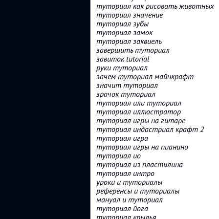
туториал как рисовать животных
туториал значение
туториал зубы
туториал замок
туториал заквиель
завершить туториал
завиток tutorial
руки туториал
зачем туториал майнкрафт
значит туториал
зрачок туториал
туториал или туториал
туториал иллюстратор
туториал игры на гитаре
туториал индастриал крафт 2
туториал игра
туториал игры на пианино
туториал ио
туториал из пластилина
туториал интро
уроки и туториалы
референсы и туториалы
мануал и туториал
туториал йога
туториал крылья