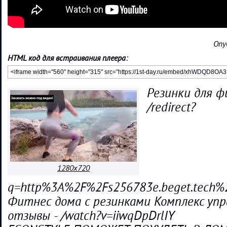
Опу
HTML код для встраивания плеера:
Резинки для ф
/redirect?
1280x720
q=http%3A%2F%2Fs256783e.beget.tech
Фитнес дома с резинками Комплекс упр
отзывы - /watch?v=iiwqDpDrlIY