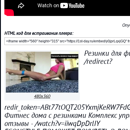
Опу
HTML код для встраивания плеера:
Резинки для ф
/redirect?
480x360
redir_token=ABt77tOQT205YxmjKeRW7Fd
Фитнес дома с резинками Комплекс упр
отзывы - /watch?v=iiwqDpDrlIY