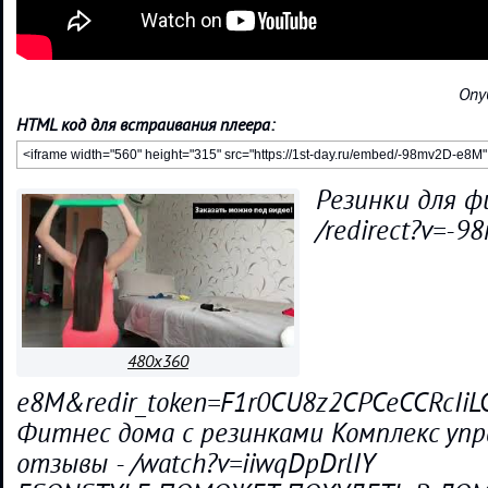
Опу
HTML код для встраивания плеера:
Резинки для ф
/redirect?v=-9
480x360
e8M&redir_token=F1r0CU8z2CPCeCCRcIi
Фитнес дома с резинками Комплекс упр
отзывы - /watch?v=iiwqDpDrlIY