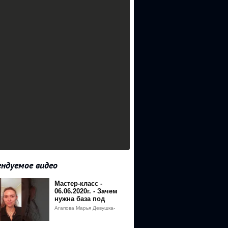
ндуемое видео
Мастер-класс -
06.06.2020г. - Зачем
нужна база под
макияж
Агапова Марья Девушка-
праздник