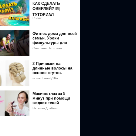
КАК СДЕЛАТЬ
ОВЕРЛЕЙ? ☑️|
ТУТОРИАЛ
Rudox
Фитнес дома для всей
семьи. Уроки
физкультуры для
детей и взрослых
Светлана Нагорная
2 Прически на
длинные волосы на
основе жгутов.
womenbeauty1Ru
Макияж глаз за 5
минут при помощи
жидких теней
Наталья Довбыш