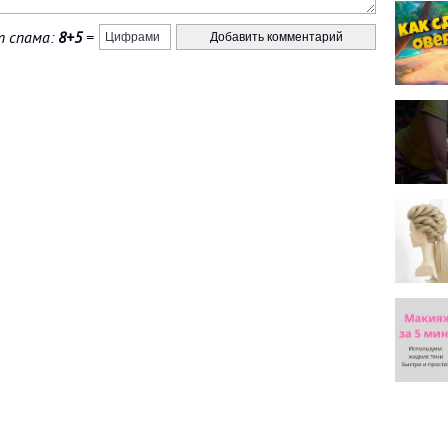
 спама:
8+5
=