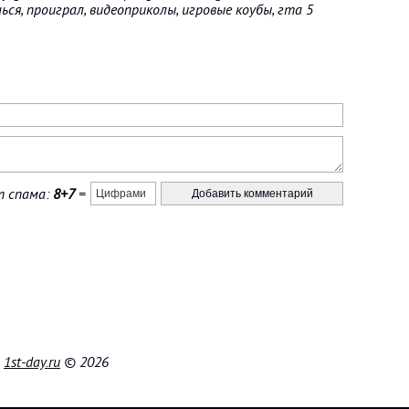
шься, проиграл, видеоприколы, игровые коубы, гта 5
 спама:
8+7
=
|
1st-day.ru
© 2026