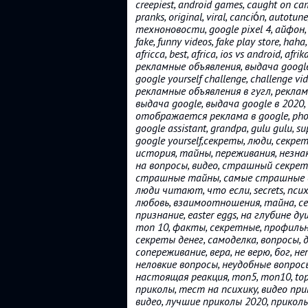
creepiest, android games, caught on ca
pranks, original, viral, canción, autotun
техноновости, google pixel 4, айфон, н
fake, funny videos, fake play store, haha
africca, best, africa, ios vs android, af
рекламные объявления, выдача google, р
google yourself challenge, challenge 
рекламные объявления в гугл, реклам
выдача google, выдача google в 2020,
отображается реклама в google, photosh
google assistant, grandpa, gulu gulu, sup
google yourself,секреты, люди, секр
история, тайны, переживания, незна
на вопросы, видео, страшный секре
страшные тайны, самые страшные се
люди читают, что если, secrets, пс
любовь, взаимоотношения, тайна, с
признание, easter eggs, на глубине д
топ 10, факты, секретные, профиль
секреты денег, самоделка, вопросы, 
сопереживание, вера, не верю, бог, 
неловкие вопросы, неудобные вопрос
настоящая реакция, топ5, топ10, to
приколы, тест на психику, видео при
видео, лучшие приколы 2020, приколы