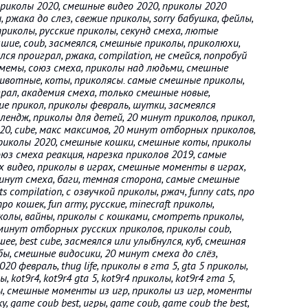
приколы 2020, смешные видео 2020, приколы 2020
ржака до слез, свежие приколы, sorry бабушка, фейлы,
приколы, русские приколы, секунд смеха, лютые
шие, coub, засмеялся, смешные приколы, приколюхи,
лся проиграл, ржака, compilation, не смейся, попробуй
 мемы, союз смеха, приколы над людьми, смешные
 животные, коты, приколясы. самые смешные приколы,
грал, академия смеха, только смешные новые,
ие прикол, приколы февраль, шутки, засмеялся
лендж, приколы для детей, 20 минут приколов, прикол,
20, cube, макс максимов, 20 минут отборных приколов,
приколы 2020, смешные кошки, смешные коты, приколы
союз смеха реакция, нарезка приколов 2019, самые
 видео, приколы в играх, смешные моменты в играх,
 минут смеха, баги, темная сторона, самые смешные
 compilation, с озвучкой приколы, ржач, funny cats, про
о кошек, fun army, русские, minecraft приколы,
колы, вайны, приколы с кошками, смотреть приколы,
 минут отборных русских приколов, приколы coub,
ее, best cube, засмеялся или улыбнулся, куб, смешная
убы, смешные видосики, 20 минут смеха до слёз,
 февраль, thug life, приколы в гта 5, gta 5 приколы,
kot9r4, kot9r4 gta 5, kot9r4 приколы, kot9r4 гта 5,
лы, смешные моменты из игр, приколы из игр, моменты
 game coub best, игры, game coub, game coub the best,