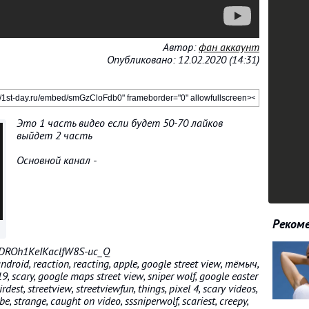
Автор:
фан аккаунт
Опубликовано: 12.02.2020 (14:31)
Это 1 часть видео если будет 50-70 лайков
выйдет 2 часть
Основной канал -
Рекоме
aDROh1KeIKaclfW8S-uc_Q
ndroid, reaction, reacting, apple, google street view, тёмыч,
, scary, google maps street view, sniper wolf, google easter
dest, streetview, streetviewfun, things, pixel 4, scary videos,
be, strange, caught on video, sssniperwolf, scariest, creepy,