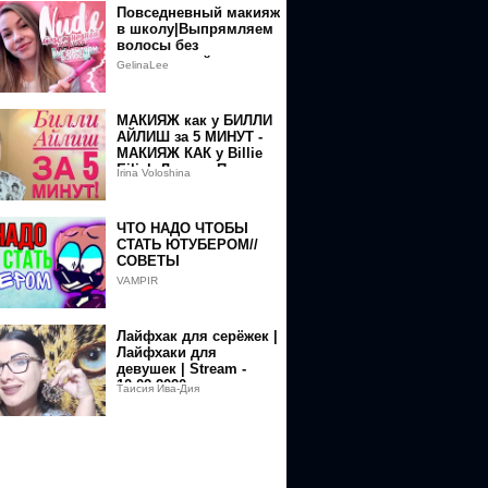
Повседневный макияж
в школу|Выпрямляем
волосы без
повреждений
GelinaLee
МАКИЯЖ как у БИЛЛИ
АЙЛИШ за 5 МИНУТ -
МАКИЯЖ КАК у Billie
Eilish Легко и Просто
Irina Voloshina
ЧТО НАДО ЧТОБЫ
СТАТЬ ЮТУБЕРОМ//
СОВЕТЫ
VAMPIR
Лайфхак для серёжек |
Лайфхаки для
девушек | Stream -
10.02.2020
Таисия Ива-Дия