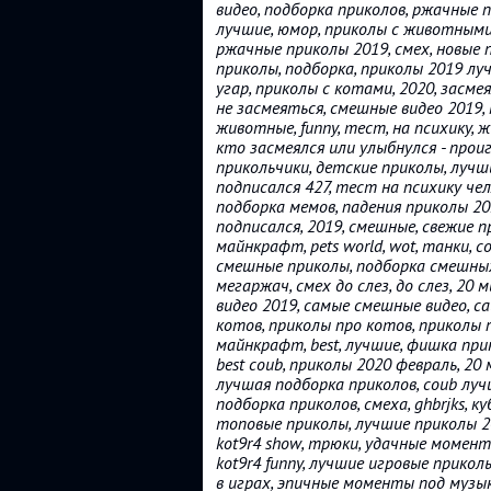
видео, подборка приколов, ржачные 
лучшие, юмор, приколы с животными, 
ржачные приколы 2019, смех, новые 
приколы, подборка, приколы 2019 луч
угар, приколы с котами, 2020, засмея
не засмеяться, смешные видео 2019,
животные, funny, тест, на психику,
кто засмеялся или улыбнулся - прои
прикольчики, детские приколы, лучш
подписался 427, тест на психику чел
подборка мемов, падения приколы 20
подписался, 2019, смешные, свежие 
майнкрафт, pets world, wot, танки, 
смешные приколы, подборка смешных
мегаржач, смех до слез, до слез, 20
видео 2019, самые смешные видео, cats
котов, приколы про котов, приколы пр
майнкрафт, best, лучшие, фишка при
best coub, приколы 2020 февраль, 20
лучшая подборка приколов, coub лучш
подборка приколов, смеха, ghbrjks, к
топовые приколы, лучшие приколы 2020
kot9r4 show, трюки, удачные моменты, 
kot9r4 funny, лучшие игровые прико
в играх, эпичные моменты под музыку,