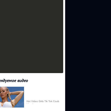
ндуемое видео
Hot Video Girls Tik Tok Coub
Vine Instagram