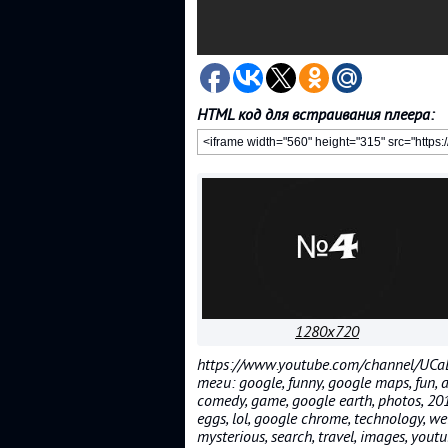
HTML код для встраивания плеера:
1280x720
https://www.youtube.com/channel/UC
теги: google, funny, google maps, fun, a
comedy, game, google earth, photos, 2019
eggs, lol, google chrome, technology, weir
mysterious, search, travel, images, youtu