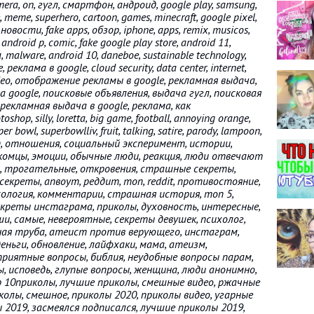
mera, on, гугл, смартфон, андроид, google play, samsung,
e, meme, superhero, cartoon, games, minecraft, google pixel,
овости, fake apps, обзор, iphone, apps, remix, musicos,
, android p, comic, fake google play store, android 11,
rika, malware, android 10, daneboe, sustainable technology,
еклама в google, cloud security, data center, internet,
video, отображение рекламы в google, рекламная выдача,
а google, поисковые объявления, выдача гугл, поисковая
 рекламная выдача в google, реклама, как
op, silly, loretta, big game, football, annoying orange,
er bowl, superbowlliv, fruit, talking, satire, parody, lampoon,
ет, отношения, социальный эксперимент, истории,
комцы, эмоции, обычные люди, реакция, люди отвечают
т, трогательные, откровения, страшные секреты,
креты, апвоут, реддит, топ, reddit, противостояние,
ихология, комментарии, страшная история, топ 5,
екреты инстаграма, приколы, духовность, интересные,
уши, самые, невероятные, секреты девушек, психолог,
ная труба, атеист против верующего, инстаграм,
деньги, обновление, лайфхаки, мама, атеизм,
неприятные вопросы, библия, неудобные вопросы парам,
ы, исповедь, глупые вопросы, женщина, люди анонимно,
p 10приколы, лучшие приколы, смешные видео, ржачные
колы, смешное, приколы 2020, приколы видео, угарные
 2019, засмеялся подписался, лучшие приколы 2019,