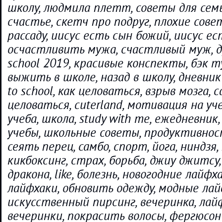
школу, людмила плетт, советы для сем
счастье, скетч про подруг, плохие сове
рассаду, иисус есть сын божий, иисус ест
осчастливить мужа, счастливый муж, ду
school 2019, красивые конспекты, бэк ту
выжить в школе, назад в школу, дневник
to school, как целоваться, взрыв мозга, 
целоваться, cuterland, мотивация на уче
учеба, школа, study with me, ежедневник
учебы, школьные советы, продуктивност
сеять перец, самбо, спорт, йога, ниндзя,
кикбоксинг, страх, борьба, джиу джитсу,
дракона, like, болезнь, новогодние лайфх
лайфхаки, обновить одежду, модные лай
искусственный пирсинг, вечеринка, лай
вечеринки, покрасить волосы, фергюсон 