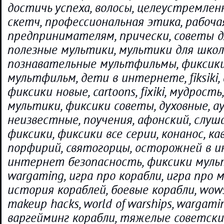
достичь успеха, волосы, целеустремлен
скетч, профессиональная этика, рабоча
предпринимателям, прически, советы дл
полезные мультики, мультики для школ
познавательные мультфильмы, фиксики
мультфильм, дети в интернете, fiksiki, ab
фиксики новые, cartoons, fixiki, мудрост
мультики, фиксики советы, духовные, ау
неизвестные, поучения, афонский, слуш
фиксики, фиксики все серии, конанос, ка
порфирий, святогорцы, осторожней в и
интернет безопасность, фиксики мульт
wargaming, игра про корабли, игра про 
история кораблей, боевые корабли, wows,
makeup hacks, world of warships, wargami
варгейминг корабли, тяжелые советски