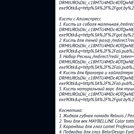
DRMtUROsDki_c18MTU4MDc4OTQwNE
exe9Otk&q=http%3A%2F%2Fgot.by%2F4
Кисти с Алиэкспресс
1. Кисть из соболя маленькая /redire
DRMtUROsDki_c18MTU4MDc4OTQwNE
exe9Otk&q=http%3A%2F%2Fgot.by%2F4
2. Кисть для теней (коза) /redirect?r
DRMtUROsDki_c18MTU4MDc4OTQwNE
exe9Otk&q=http%3A%2F%2Fali.pub%2F
3. Набор Ресниц /redirect?redir_toke
DRMtUROsDki_c18MTU4MDc4OTQwNE
exe9Otk&q=http%3A%2F%2Fali.pub%2F
4. Кисть для бронзера и хайлайтера /
DRMtUROsDki_c18MTU4MDc4OTQwNE
exe9Otk&q=http%3A%2F%2Fali.pub%2F
5. Кисть натуральный ворс для тушев
DRMtUROsDki_c18MTU4MDc4OTQwNE
exe9Otk&q=http%3A%2F%2Fgot.by%2F4
Косметика:
1. Жидкая губная помада Relouis / Рел
2. Тени для век MAYBELLINE Color tat
3. Карандаш для глаз Lamel Profession
4. Подводка для глаз BelorDesign Eyeli