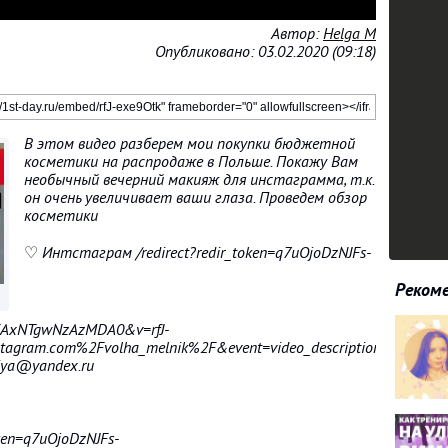
Автор:
Helga M
Опубликовано: 03.02.2020 (09:18)
В этом видео разберем мои покупки бюджетной
косметики на распродаже в Польше. Покажу Вам
необычный вечерний макияж для инстаграмма, т.к.
он очень увеличивает ваши глаза. Проведем обзор
косметики
♡ Интстаграм /redirect?redir_token=q7uOjoDzNJFs-
Рекоме
AxNTgwNzAzMDA0&v=rfJ-
agram.com%2Fvolha_melnik%2F&event=video_description
iya@yandex.ru
oken=q7uOjoDzNJFs-