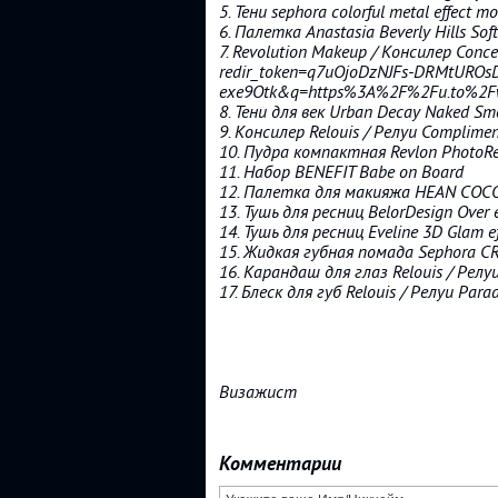
5. Тени sephora colorful metal effect 
6. Палетка Anastasia Beverly Hills Sof
7. Revolution Makeup / Консилер Concea
redir_token=q7uOjoDzNJFs-DRMtUR
exe9Otk&q=https%3A%2F%2Fu.to%2Fw
8. Тени для век Urban Decay Naked Sm
9. Консилер Relouis / Релуи Complimen
10. Пудра компактная Revlon PhotoR
11. Набор BENEFIT Babe on Board
12. Палетка для макияжа HEAN COCO
13. Тушь для ресниц BelorDesign Over 
14. Тушь для ресниц Eveline 3D Glam ef
15. Жидкая губная помада Sephora C
16. Карандаш для глаз Relouis / Рел
17. Блеск для губ Relouis / Релуи P
Визажист
Комментарии