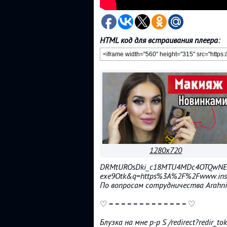
HTML код для встраивания плеера:
1280x720
DRMtUROsDki_c18MTU4MDc4OTQwNE
exe9Otk&q=https%3A%2F%2Fwww.inst
По вопросам сотрудничества Arahn
♡ = = = = = = = = = = = = = ♡
Блузка на мне р-р S /redirect?redir_t