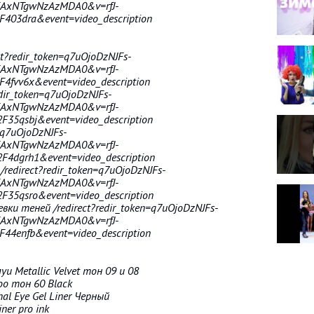
AxNTgwNzAzMDA0&v=rfJ-
03dra&event=video_description
ct?redir_token=q7uOjoDzNJFs-
AxNTgwNzAzMDA0&v=rfJ-
fvv6x&event=video_description
edir_token=q7uOjoDzNJFs-
AxNTgwNzAzMDA0&v=rfJ-
35qsbj&event=video_description
n=q7uOjoDzNJFs-
AxNTgwNzAzMDA0&v=rfJ-
4dgrh1&event=video_description
redirect?redir_token=q7uOjoDzNJFs-
AxNTgwNzAzMDA0&v=rfJ-
35qsro&event=video_description
ки теней /redirect?redir_token=q7uOjoDzNJFs-
AxNTgwNzAzMDA0&v=rfJ-
4enfb&event=video_description
уи Metallic Velvet тон 09 и 08
too тон 60 Black
al Eye Gel Liner Черный
ner pro ink