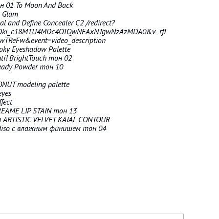
тон 01 To Moon And Back
t Glam
l and Define Concealer C2 /redirect?
OsDki_c18MTU4MDc4OTQwNEAxNTgwNzAzMDA0&v=rfJ-
TReFw&event=video_description
oky Eyeshadow Palette
ti! BrightTouch тон 02
eady Powder тон 10
NUT modeling palette
eyes
fect
REAME LIP STAIN тон 13
уи ARTISTIC VELVET KAJAL CONTOUR
aradiso с влажным финишем тон 04