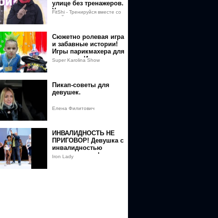
улице без тренажеров.
Упражнение для
FitShi - Тренируйся вместе со
похудения. Похудеть к
мной
лету
Сюжетно ролевая игра
и забавные истории!
Игры парикмахера для
девочек - Игры для
Super Karolina Show
детей
Пикап-советы для
девушек.
Елена Филитович
ИНВАЛИДНОСТЬ НЕ
ПРИГОВОР! Девушка с
инвалидностью
выступает на фитнес
Iron Lady
бикини.