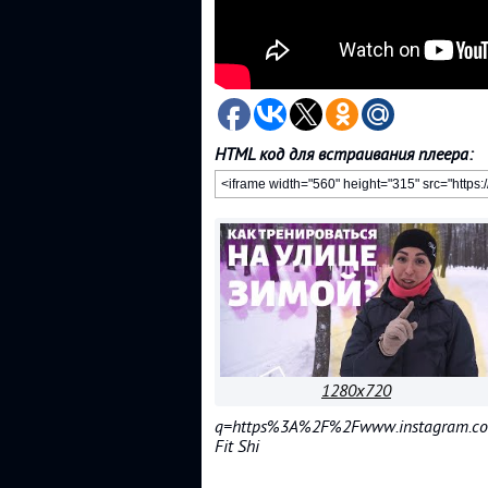
HTML код для встраивания плеера:
1280x720
q=https%3A%2F%2Fwww.instagram.co
Fit Shi