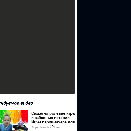
ндуемое видео
Сюжетно ролевая игра
YxNjYzNEAxNTgwNTMwMjM0&event=video_description&v=pJMt3F4cP
и забавные истории!
Игры парикмахера для
девочек - Игры для
Super Karolina Show
детей