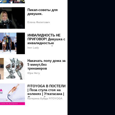
Пикап-советы для
девушек.
Елена Филитович
ИНВАЛИДНОСТЬ НЕ
ПРИГОВОР! Девушка с
инвалидностью
выступает на фитнес
Iron Lady
бикини.
Накачать попу дома за
5 минут,без
тренажеров
,упражнение на
Юра Нету
ягодицы
FITOYOGA В ПОСТЕЛИ
| Поза стула стоя на
коленях | Уткатасана |
Фитнес и йога дома
Катерина Буйда FITOYOGA
для начинающих