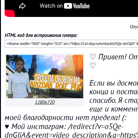
Опу
HTML код для встраивания плеера:
♡ Привет! От
♡
Если вы досмо
конца и поста
спасибо. Я ста
1280x720
еще и коммент
моей благодарности нет предела! (:
♥ Мой инстаграм: /redirect?v=o5Qe-
dnGIjA&event=video_description&q=ht