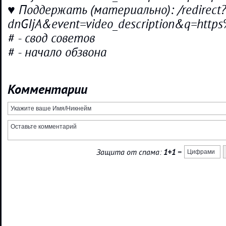
♥ Поддержать (материально): /redirect
dnGIjA&event=video_description&q=ht
# - свод советов
# - начало обзвона
Комментарии
Защита от спама:
1+1
=