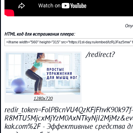
Опу
HTML код для встраивания плеера:
/redirect?
1280x720
redir_token=FolPBcnVU4QzKFjFhvK90k97f
R8MTU5MjcxMjYzM0AxNTkyNjI2MjMz&even
kak.com%2F - Эффективные средства д