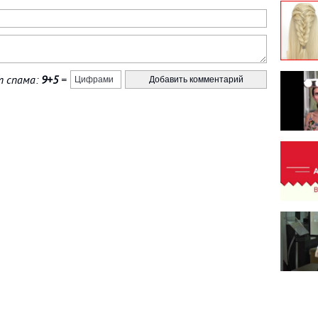
 спама:
9+5
=