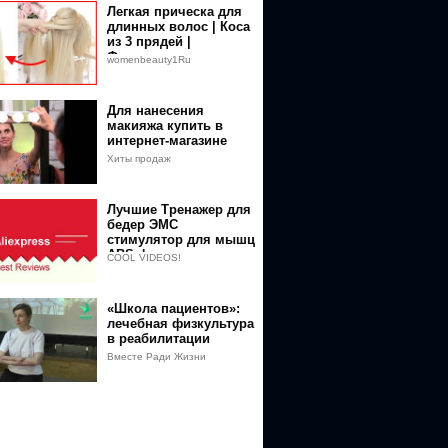
Легкая прическа для
длинных волос | Коса
из 3 прядей |
Французская коса
womenbeauty1Ru
Для нанесения
макияжа купить в
интернет-магазине
Хиты продаж
Лучшие Тренажер для
бедер ЭМС
стимулятор для мышц
ABS фитнес для
COOL VIDEOS!
ягодиц
«Школа пациентов»:
лечебная физкультура
в реабилитации
женщин после
Вместе Ради Жизни
мастэктомии