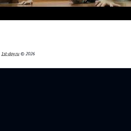
|
1st-day.ru
© 2026