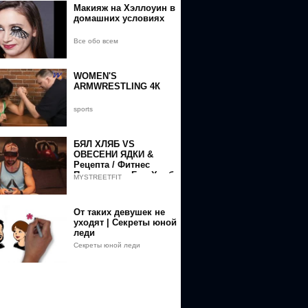
Макияж на Хэллоуин в
домашних условиях
Все обо всем
WOMEN'S
ARMWRESTLING 4К
sports
БЯЛ ХЛЯБ VS
ОВЕСЕНИ ЯДКИ &
Рецепта / Фитнес
Палачинка с Бял Хляб
MYSTREETFIT
От таких девушек не
уходят | Секреты юной
леди
Секреты юной леди