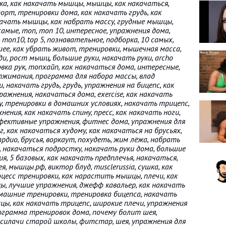
ка, как накачать мышцы, мышцы, как накачаться,
орт, тренировки дома, как накачать грудь, как
качать мышцы, как набрать массу, грудные мышцы,
амые, топ, топ 10, интересное, упражнения дома,
 топ10, top 5, познавательное, подборка, 10 самых,
шее, как убрать живот, тренировки, мышечная масса,
ди, рост мышц, большие руки, накачать руки, archo
ровка рук, топхайп, как накачаться дома, интересные,
отжимания, программа для набора массы, влад
 накачать грудь, грудь, упражнения на бицепс, как
ажнения, накачаться дома, exercise, как накачать
, тренировки в домашних условиях, накачать трицепс,
ения, как накачать спину, пресс, как накачать ноги,
ффективные упражнения, фитнес дома, упражнения для
, как накачаться худому, как накачаться на брусьях,
рдио, брусья, воркаут, похудеть, жим лёжа, набрать
и, накачаться подростку, накачать руки дома, большие
я, 5 базовых, как накачать предплечья, накачаться,
я, мышцы.рф, виктор блуд, musclerussia, сушка, как
цесс тренировки, как нарастить мышцы, плечи, как
, лучшие упражнения, джефф кавальер, как накачать
домашние тренировки, тренировка бицепса, накачать
ы, как накачать трицепс, широкие плечи, упражнения
рограмма тренировок дома, почему болит шея,
 силачи старой школы, фитстар, шея, упражнения для