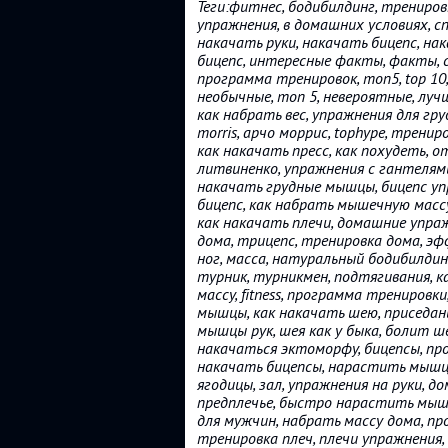
Теги:фитнес, бодибилдинг, трениров
упражнения, в домашних условиях, сп
накачать руки, накачать бицепс, на
бицепс, интересные факты, факты, с
программа тренировок, топ5, top 10,
необычные, топ 5, невероятные, луч
как набрать вес, упражнения для гру
morris, арчо моррис, tophype, трени
как накачать пресс, как похудеть, 
литвиненко, упражнения с гантелями,
накачать грудные мышцы, бицепс упр
бицепс, как набрать мышечную массу
как накачать плечи, домашние упражн
дома, трицепс, тренировка дома, э
ног, масса, натуральный бодибилдинг
турник, турникмен, подтягивания, ка
массу, fitness, программа тренировк
мышцы, как накачать шею, приседани
мышцы рук, шея как у быка, болит ше
накачаться эктоморфу, бицепсы, про
накачать бицепсы, нарастить мышцы
ягодицы, зал, упражнения на руки, 
предплечье, быстро нарастить мышц
для мужчин, набрать массу дома, п
тренировка плеч, плечи упражнения,