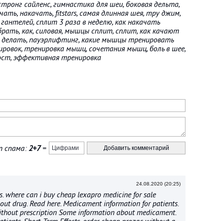
, стронг сайленс, гимнастика для шеи, боковая дельта,
ать, накачать, fitstars, самая длинная шея, тру джим,
й гантелей, сплит 3 раза в неделю, как накачать
брать, как, силовая, мышцы сплит, сплит, как качают
о делать, пауэрлифтинг, какие мышцы тренировать
ровок, тренировка мышц, сочетания мышц, боль в шее,
ост, эффективная тренировка
 спама:
2+7
=
24.08.2020 (20:25)
s. where can i buy cheap lexapro medicine for sale
ut drug. Read here. Medicament information for patients.
ithout prescription Some information about medicament.