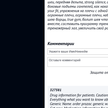
шеи, передняя дельта, strong silence
боковые подъемы гантелей, как накач
your fit, упражнения на плечи с одно
огромные плечи, огромные плечи, на
шею борцы, true gym, болит шея чт
вместе, составить программу трени
тренажёрный зал, увеличить свой р
Комментарии
Защита от
327581
Drug information for patients. Caution
Everything what you want to know abo
Generic Name. order prozac generic w