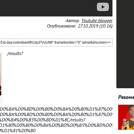
Автор:
Youtube blogger
Опубликовано: 27.10.2019 (10:16)
/results?
Рекоме
0%D0%BA%D0%BD%D0%B0%D0%BA%D0%B0%D1%87%D0%B0%D1%82
0%D0%BA%D0%BD%D0%B0%D0%BA%D0%B0%D1%87%D0%B0%D1%8
%D0%B4%D0%B5%D0%BD%D1%8C/results?
F%D1%80%D0%B0%D0%B6%D0%BD%D0%B5%D0%BD%D0%B8%D0%B
B0%D1%81%D0%B0