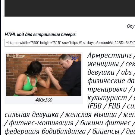
Опу
HTML код для встраивания плеера:
Армрестлинг 
женщины / се
девушки / abs
физические да
тренировки /
культурист / 
480x360
IFBB / FBB / с
сильная девушка / женская мышца / же
/ фитнес-мотивация / бикини фитнес 
федерация бодибилдинга / бицепсы / де