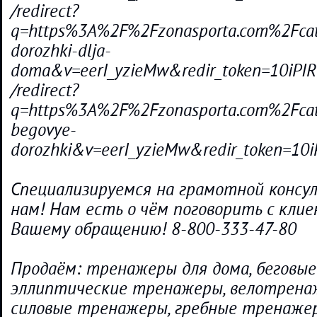
/redirect?
q=https%3A%2F%2Fzonasporta.com%2Fca
dorozhki-dlja-
doma&v=eerI_yzieMw&redir_token=10iP
/redirect?
q=https%3A%2F%2Fzonasporta.com%2Fcat
begovye-
dorozhki&v=eerI_yzieMw&redir_token=1
Специализируемся на грамотной консу
нам! Нам есть о чём поговорить с кли
Вашему обращению! 8-800-333-47-80
Продаём: тренажеры для дома, беговые
эллиптические тренажеры, велотрена
силовые тренажеры, гребные тренаже