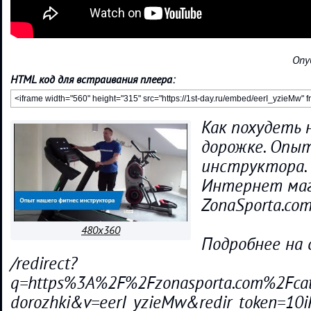
Опу
HTML код для встраивания плеера:
Как похудеть 
дорожке. Опы
инструктора.
Интернет маг
ZonaSporta.co
480x360
Подробнее на 
/redirect?
q=https%3A%2F%2Fzonasporta.com%2Fca
dorozhki&v=eerI_yzieMw&redir_token=1