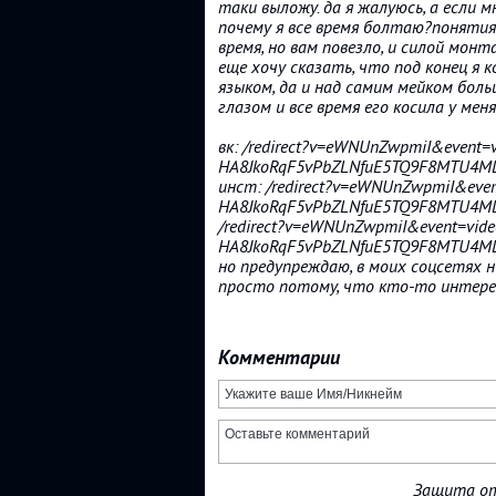
таки выложу. да я жалуюсь, а если 
почему я все время болтаю?понятия 
время, но вам повезло, и силой мон
еще хочу сказать, что под конец я 
языком, да и над самим мейком боль
глазом и все время его косила у меня
вк: /redirect?v=eWNUnZwpmiI&event=vi
HA8JkoRqF5vPbZLNfuE5TQ9F8MTU4M
инст: /redirect?v=eWNUnZwpmiI&event
HA8JkoRqF5vPbZLNfuE5TQ9F8MTU4M
/redirect?v=eWNUnZwpmiI&event=video
HA8JkoRqF5vPbZLNfuE5TQ9F8MTU4M
но предупреждаю, в моих соцсетях 
просто потому, что кто-то интере
Комментарии
Защита от