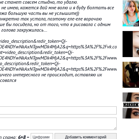
мне станет совсем стыдно, то удалю.
не имею, кажется дай мне волю и я буду болтать все
тажа большую часть вы не услышите))
конкретно так устала, поэтому еле-еле ворочаю
ше бы посидела, но от того, что я рисовала с одним
 голова закружилась....
deo_description&redir_token=Qi-
DE4NDYwNkAxNTgwMDk4MjA2&q=https%3A%2F%2Fvk.com%2Fid15
=video_description&redir_token=Qi-
DE4NDYwNkAxNTgwMDk4MjA2&q=https%3A%2F%2Fwww.instagram.
_description&redir_token=Qi-
DE4NDYwNkAxNTgwMDk4MjA2&q=https%3A%2F%2Fwww.instagram.
ничего интересного не происходит, оставляю их
совался
 спама:
6+8
=