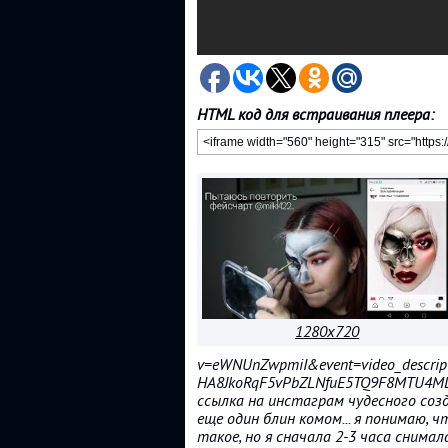
HTML код для встраивания плеера:
1280x720
v=eWNUnZwpmiI&event=video_descript
HA8JkoRqF5vPbZLNfuE5TQ9F8MTU4M
ссылка на инстаграм чудесного со
еще один блин комом... я понимаю, ч
такое, но я сначала 2-3 часа снима