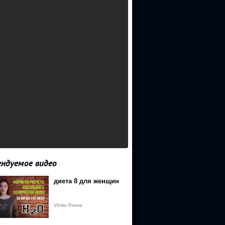
ндуемое видео
диета 8 для женщин
Fmilk1422%3Figshid%3D12fzybyngz47n
Vinito Prone