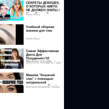
СЕКРЕТЫ ДЕВУШЕК,
О КОТОРЫХ НИКТО
НЕ ДОЛЖЕН ЗНАТЬ! /
Steve Prince ♛
Steve Prince
Учебный сборник
макияж для глаз
0813674
Desire Rous
com%2Fdead_muffin666%2F
Самая Эффективная
com%2Fmuffinmakeup%2F
Диета Для
Похудения✅10
ПРИЧИН НАЧАТЬ✅
ЗАХОТЕТЬ ПОХУДЕТЬ с Liliia
France
Интервальное
Голодание 8/16
Макияж "Кошачий
глаз" с помощью
натуральной
косметики от Tiande
Виктория Захарьева Тианде
☎ +380505207540