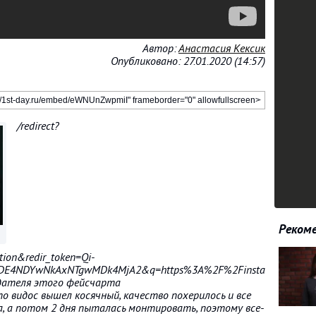
Автор:
Анастасия Кексик
Опубликовано: 27.01.2020 (14:57)
/redirect?
Рекоме
ion&redir_token=Qi-
DE4NDYwNkAxNTgwMDk4MjA2&q=https%3A%2F%2Finstagram.com%2
здателя этого фейсчарта
то видос вышел косячный, качество похерилось и все
ла, а потом 2 дня пыталась монтировать, поэтому все-