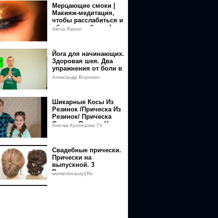
Мерцающие смоки |
Макияж-медитация,
чтобы расслабиться и
обо всем забыть :)
Alena Ratner
Йога для начинающих.
Здоровая шея. Два
упражнения от боли в
шее.
Александр Воронин
Шикарные Косы Из
Резинок /Прическа Из
Резинок/ Прическа
Своими Руками На
Анечка Кузнецова TV
длинные волосы/
Французские
Свадебные прически.
Прически на
выпускной. 3
Варианта причесок.
womenbeauty1Ru