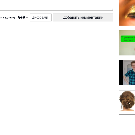
 спама:
8+9
=