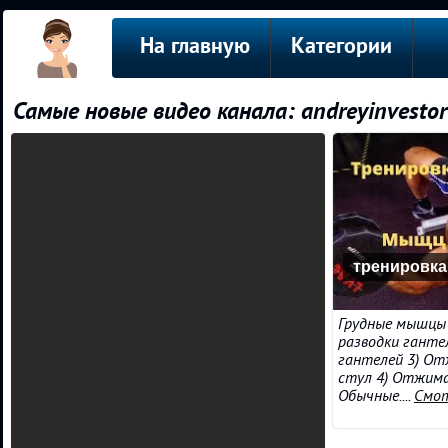
На главную
Категории
Самые новые видео канала: andreyinvestor
тренировка
Грудные мышцы 
разводки ганте
гантелей 3) От
стул 4) Отжима
Обычные....
Смот