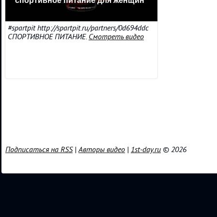
спортивное питание для женщин
#spartpit http://spartpit.ru/partners/0d694ddc
СПОРТИВНОЕ ПИТАНИЕ.
Смотреть видео
Подписаться на RSS
|
Авторы видео
|
1st-day.ru
© 2026