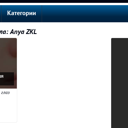
Категории
ла: Anya ZKL
ля
 глаз