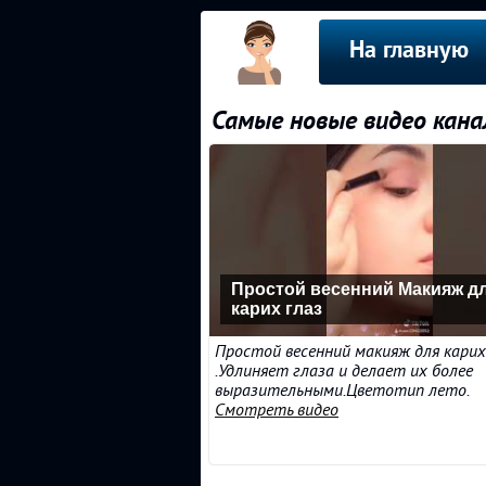
На главную
Самые новые видео кана
Простой весенний Макияж д
карих глаз
Простой весенний макияж для карих
.Удлиняет глаза и делает их более
выразительными.Цветотип лето.
Смотреть видео