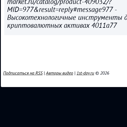
market.ru/catalog/product-409032/?
MID=977&result=reply#message977 -
Высокотехнологичные инструменты д
криптовалютных активах 4011a77
Подписаться на RSS
|
Авторы видео
|
1st-day.ru
© 2026