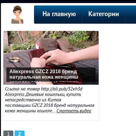
На главную
Категории
Aliexpress GZCZ 2018 бренд
натуральная кожа женщины
кошелек старинные женщин
клатч длинный бумажник
Ссылка на товар http://ali.pub/32xh3d
Aliexpress Дешевые кошельки, купить
непосредственно из Китая
поставщики:GZCZ 2018 бренд натуральная
кожа женщины кошеле....
Смотреть видео
1
2