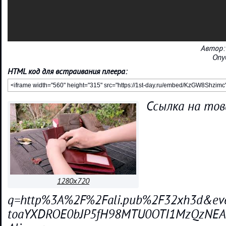
Автор
Опу
HTML код для встраивания плеера:
Ссылка на това
1280x720
q=http%3A%2F%2Fali.pub%2F32xh3d&event
toaYXDROE0bJP5fH98MTU0OTI1MzQzN