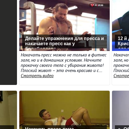
Делайте упражнения для пресса и
12 й
накачаете пресс как у
Крис
бодибилдера
для 
Накачать пресс можно не только в фитнес
Накачат
зале, но и в домашних условиях. Начните
зале, н
прокачку своего тела с убирания живота!
прокачк
Плоский живот – это очень красиво и с....
Плоский
Смотреть видео
Смотре