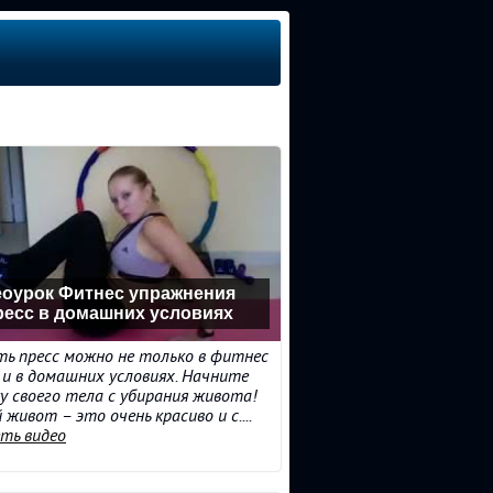
оурок Фитнес упражнения
ресс в домашних условиях
ь пресс можно не только в фитнес
о и в домашних условиях. Начните
у своего тела с убирания живота!
 живот – это очень красиво и с....
ть видео