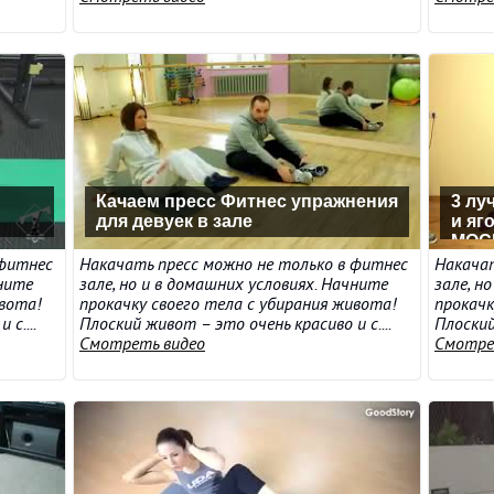
Качаем пресс Фитнес упражнения
3 лу
для девуек в зале
и яг
MOCl
 фитнес
Накачать пресс можно не только в фитнес
Накачат
чните
зале, но и в домашних условиях. Начните
зале, н
ивота!
прокачку своего тела с убирания живота!
прокачк
с....
Плоский живот – это очень красиво и с....
Плоский
Смотреть видео
Смотре