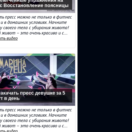
легченные упражнения на
с Восстановление поясницы
ь пресс можно не только в фитнес
о и в домашних условиях. Начните
у своего тела с убирания живота!
 живот – это очень красиво и с....
ть видео
накачать пресс девушке за 5
т в день
ь пресс можно не только в фитнес
о и в домашних условиях. Начните
у своего тела с убирания живота!
 живот – это очень красиво и с....
ть видео