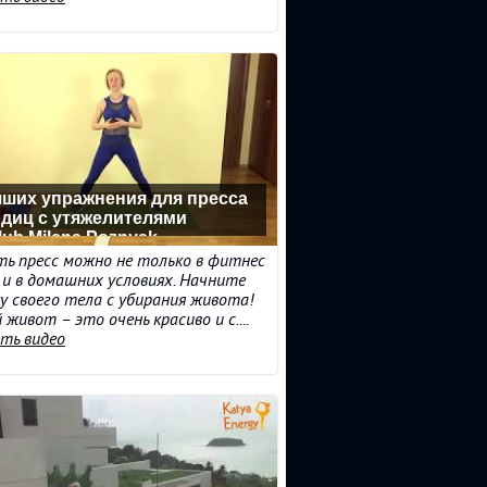
чших упражнения для пресса
одиц с утяжелителями
ub Milena Poznyak
ь пресс можно не только в фитнес
о и в домашних условиях. Начните
у своего тела с убирания живота!
 живот – это очень красиво и с....
ть видео