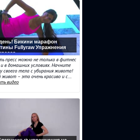
 день! Бикини марафон
тины Fullyraw Упражнения
пресса
ь пресс можно не только в фитнес
о и в домашних условиях. Начните
у своего тела с убирания живота!
 живот – это очень красиво и с....
ть видео