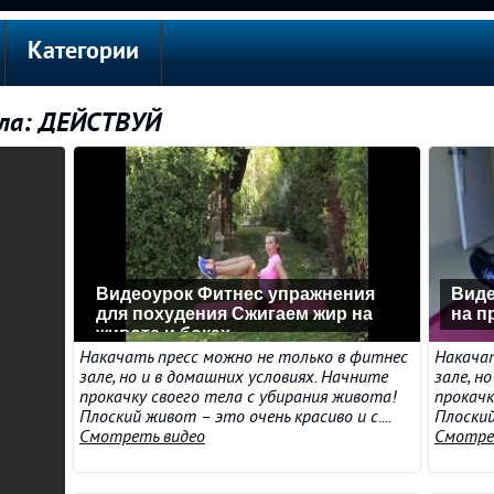
Категории
ала: ДЕЙСТВУЙ
Видеоурок Фитнес упражнения
Виде
для похудения Сжигаем жир на
на п
животе и боках
Накачать пресс можно не только в фитнес
Накачат
зале, но и в домашних условиях. Начните
зале, н
прокачку своего тела с убирания живота!
прокачк
Плоский живот – это очень красиво и с....
Плоский
Смотреть видео
Смотре