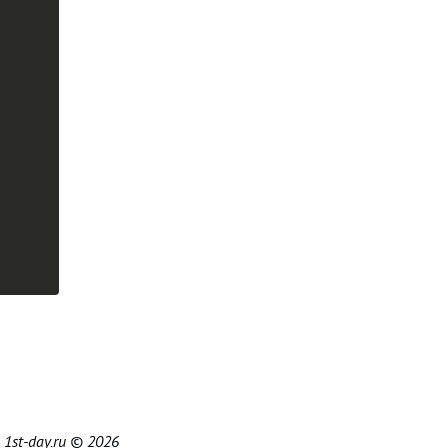
|
1st-day.ru
© 2026