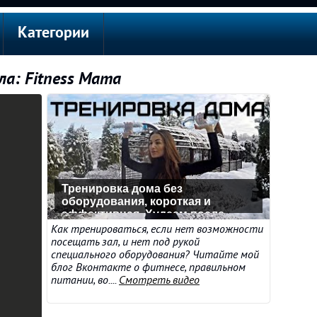
Категории
ла: Fitness Mama
Тренировка дома без
оборудования, короткая и
эффективная. Худеем после
родов. Фитнес для мам
Как тренироваться, если нет возможности
посещать зал, и нет под рукой
специального оборудования? Читайте мой
блог Вконтакте о фитнесе, правильном
питании, во....
Смотреть видео