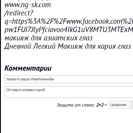
www.ng-sk.com
/redirect?
q=https%3A%2F%2Fwww.facebook.com%2Fs
pw1FUI7JlyPfciavoo4IkG1uV8MTU3MTEx
макияж для азиатских глаз
Дневной Легкий Макияж для карих глаз
Комментарии
Защита от спама:
2+2
=